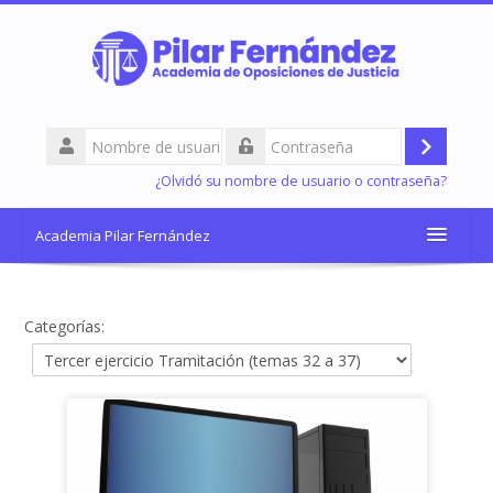
Salta
al
contenido
principal
Nombre
de
Acceder
Contraseña
usuario
¿Olvidó su nombre de usuario o contraseña?
Academia Pilar Fernández
Español - Internacional ‎(es)‎
Categorías:
Buscar
cursos
Enviar