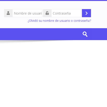
Nombre
de
Acceder
Contraseña
usuario
¿Olvidó su nombre de usuario o contraseña?
Buscar
cursos
Enviar